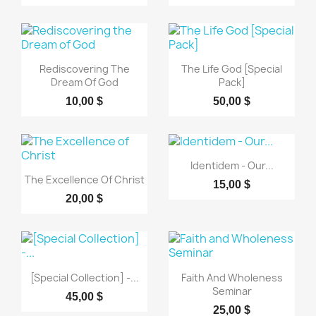
Aperçu rapide
Aperçu rapide


Rediscovering The
The Life God [Special
Dream Of God
Pack]
10,00 $
50,00 $
Aperçu rapide

Identidem - Our...
Aperçu rapide

The Excellence Of Christ
15,00 $
20,00 $
Aperçu rapide
Aperçu rapide


[Special Collection] -...
Faith And Wholeness
Seminar
45,00 $
25,00 $