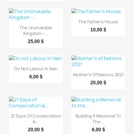
Aperçu rapide

The Father's House
Aperçu rapide

The Unshakable
10,00 $
Kingdom –...
25,00 $
Aperçu rapide

Do Not Labour In Vain
Aperçu rapide

Mother's Of Nations 2021
6,00 $
20,00 $
Aperçu rapide
Aperçu rapide


21 Days Of Consecration
Building A Memorial To
&...
The...
20,00 $
6,00 $