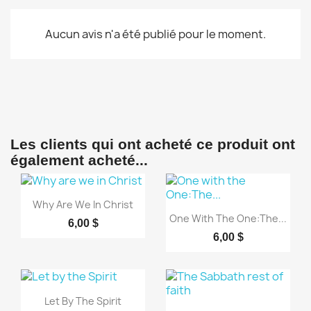
Aucun avis n'a été publié pour le moment.
Les clients qui ont acheté ce produit ont
également acheté...
Aperçu rapide

Why Are We In Christ
Aperçu rapide

One With The One:The...
6,00 $
6,00 $
Aperçu rapide

Let By The Spirit