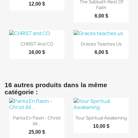
Aperçu rapide

The Sabbath Rest Of
12,00 $
Faith
6,00 $
Aperçu rapide
Aperçu rapide


CHRIST And CO
Graces Teaches Us
16,00 $
6,00 $
16 autres produits dans la même
catégorie :
Aperçu rapide
Aperçu rapide


Panta En Pasin - Christ
Your Spiritual Awakening
All...
10,00 $
25,00 $